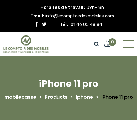
Horaires de travail :
09h-18h
Email:
info@lecomptoirdesmobiles.com
Tél:
01 46 05 48 84
0
iPhone 11 pro
mobilecasse
>
Products
>
Iphone
>
iPhone 11 pro