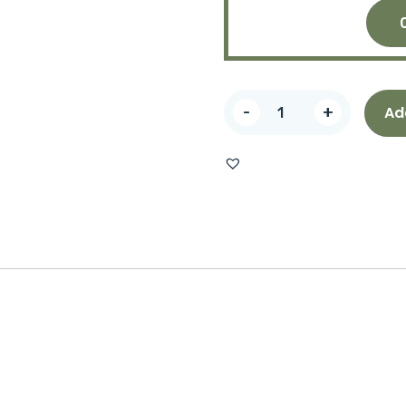
-
+
Ad