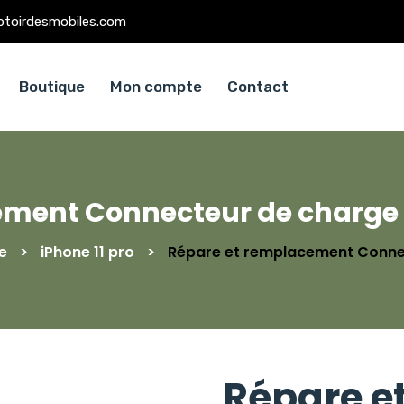
ptoirdesmobiles.com
Boutique
Mon compte
Contact
ment Connecteur de charge / 
e
>
iPhone 11 pro
>
Répare et remplacement Connect
Répare e