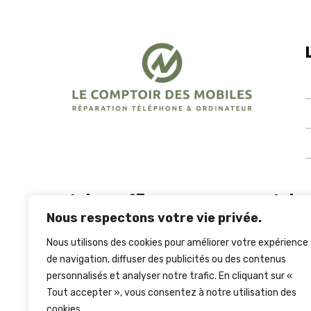
Iphone 15
Ipho
Nous respectons votre vie privée.
Nous utilisons des cookies pour améliorer votre expérience
iPhone 15 Pro Max
iPho
de navigation, diffuser des publicités ou des contenus
iPhone 15 pro
iPho
personnalisés et analyser notre trafic. En cliquant sur «
iPhone 15
iPho
Tout accepter », vous consentez à notre utilisation des
iPhone 15 Plus
iPho
cookies