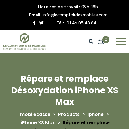
Horaires de travail :
09h-18h
Email:
info@lecomptoirdesmobiles.com
Tél:
01 46 05 48 84
0
Répare et remplace
Désoxydation iPhone XS
Max
mobilecasse
>
Products
>
Iphone
>
iPhone XS Max
>
Répare et remplace