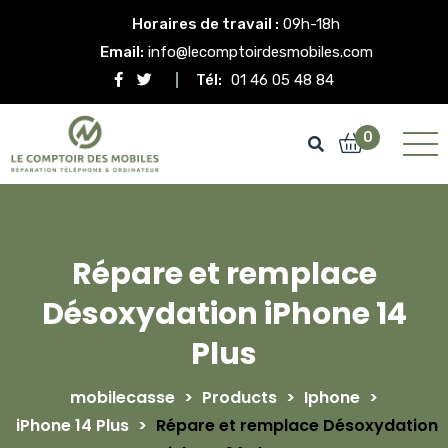
Horaires de travail :
09h-18h
Email:
info@lecomptoirdesmobiles.com
Tél:
01 46 05 48 84
0
Répare et remplace
Désoxydation iPhone 14
Plus
mobilecasse
>
Products
>
Iphone
>
iPhone 14 Plus
>
Répare et remplace Désoxydation