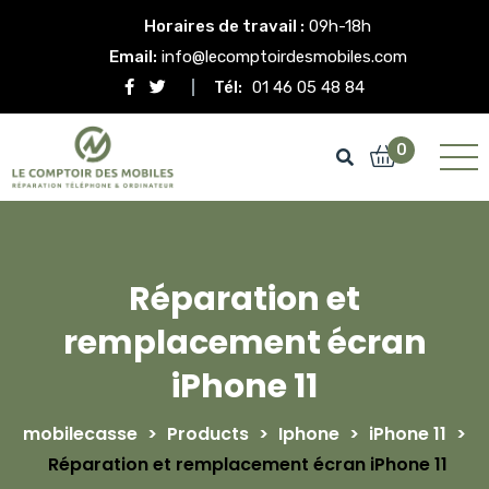
Horaires de travail :
09h-18h
Email:
info@lecomptoirdesmobiles.com
Tél:
01 46 05 48 84
0
Réparation et
remplacement écran
iPhone 11
mobilecasse
>
Products
>
Iphone
>
iPhone 11
>
Réparation et remplacement écran iPhone 11