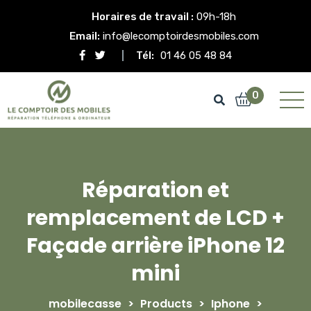
Horaires de travail :
09h-18h
Email:
info@lecomptoirdesmobiles.com
Tél:
01 46 05 48 84
0
Réparation et
remplacement de LCD +
Façade arrière iPhone 12
mini
mobilecasse
>
Products
>
Iphone
>