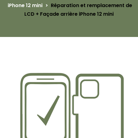
iPhone 12 mini
>
Réparation et remplacement de
LCD + Façade arrière iPhone 12 mini