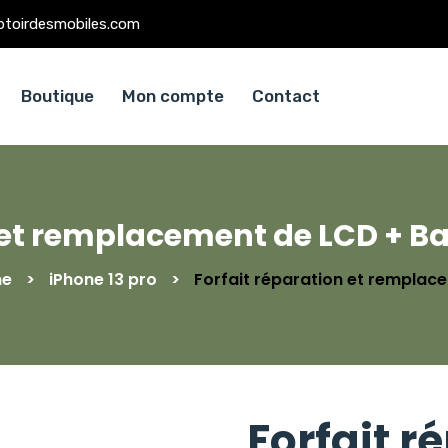
ptoirdesmobiles.com
Boutique
Mon compte
Contact
 et remplacement de LCD + Bat
ne
>
iPhone 13 pro
>
Forfait réparation et remplace
Forfait r