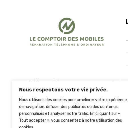
Iphone 15
Ipho
Nous respectons votre vie privée.
Nous utilisons des cookies pour améliorer votre expérience
iPhone 15 Pro Max
iPho
de navigation, diffuser des publicités ou des contenus
iPhone 15 pro
iPho
personnalisés et analyser notre trafic. En cliquant sur «
iPhone 15
iPho
Tout accepter », vous consentez à notre utilisation des
iPhone 15 Plus
iPho
cookies