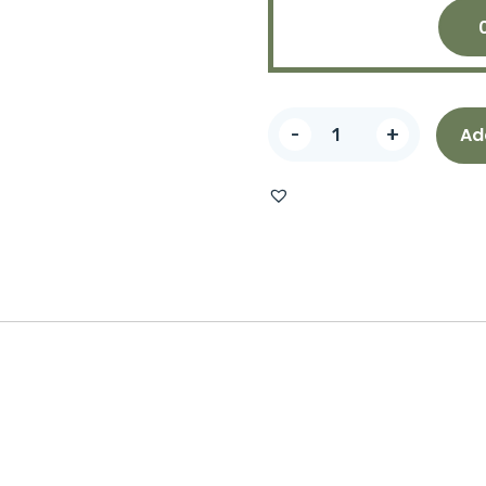
-
+
Ad